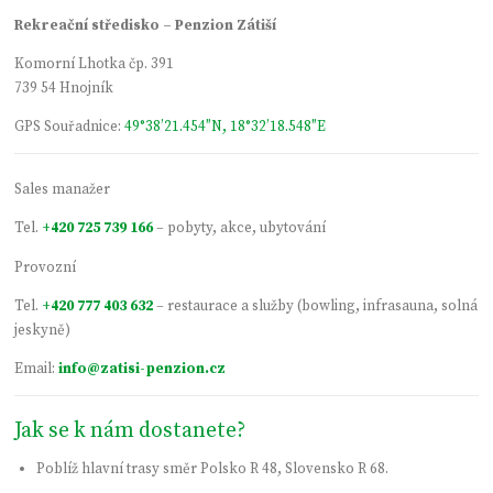
Rekreační středisko – Penzion Zátiší
Komorní Lhotka čp. 391
739 54 Hnojník
GPS Souřadnice:
49°38’21.454″N, 18°32’18.548″E
Sales manažer
Tel.
+420 725 739 166
– pobyty, akce, ubytování
Provozní
Tel.
+420 777 403 632
– restaurace a služby (bowling, infrasauna, solná
jeskyně)
Email:
info@zatisi-penzion.cz
Jak se k nám dostanete?
Poblíž hlavní trasy směr Polsko R 48, Slovensko R 68.