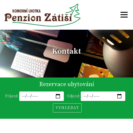
Přeskočit na obsah
Menu
Kontakt
Rezervace ubytování
Příjezd:
Odjezd: